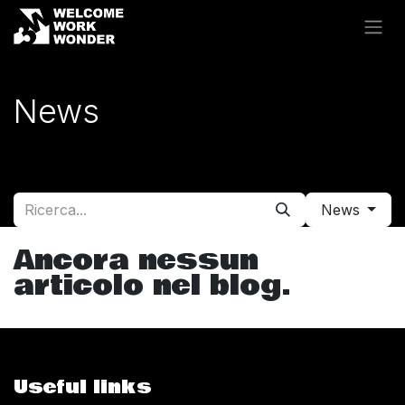
Passa al contenuto
News
News
Ancora nessun
articolo nel blog.
Useful links