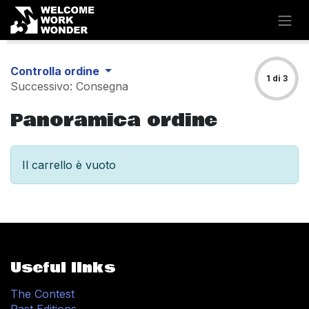
Passa al contenuto
Controlla ordine
1 di 3
Successivo: Consegna
Panoramica ordine
Il carrello è vuoto
Useful links
The Contest
Past Editions