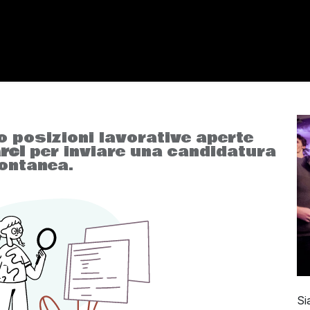
Hom
o
o posizioni lavorative aperte
rci
per inviare una candidatura
ontanea.
Si