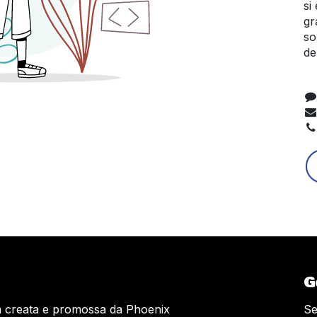
si
gr
so
de
G
va creata e promossa da Phoenix
Se