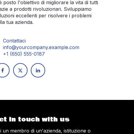
 è posto l'obiettivo di migliorare la vita di tutti
azie a prodotti rivoluzionari. Sviluppiamo
luzioni eccellenti per risolvere i problemi
lla tua azienda.
Contattaci
info@yourcompany.example.com
+1 (650) 555-0187
et in touch with us
i un membro di un'azienda, istituzione o