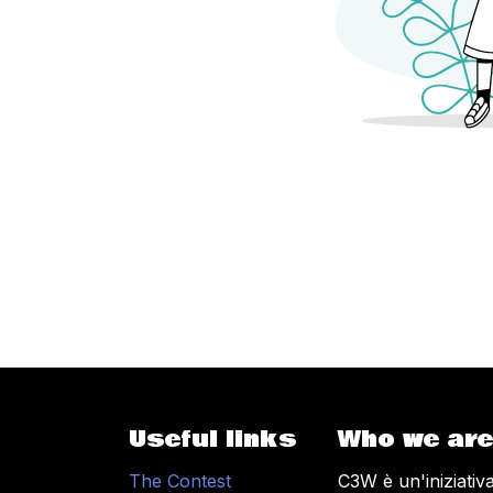
Useful links
Who we are
The Contest
C3W è un'iniziati