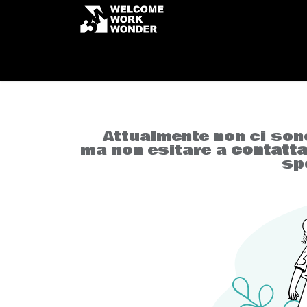
Passa al contenuto
Le nostre offerte di lavot
Attualmente non ci son
ma non esitare a
contatta
sp