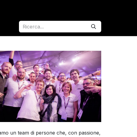
e
Il Contest
Eventi
Galleria
Contatti
amo un team di persone che, con passione,