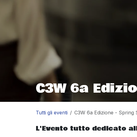
C3W 6a Edizio
Tutti gli eventi
C3W 6a Edizione - Spring 
L'Evento tutto dedicato all