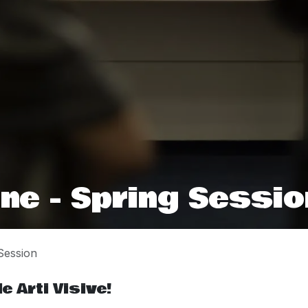
ne - Spring Sessio
Session
e Arti Visive!