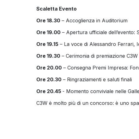
Scaletta Evento
Ore 18.30
– Accoglienza in Auditorium
Ore 19.00
– Apertura ufficiale dell’evento: 
Ore 19.15
– La voce di Alessandro Ferrari, 
Ore 19.30
– Cerimonia di premiazione C3W
Ore 20.00
– Consegna Premi Impresa: Fond
Ore 20.30
– Ringraziamenti e saluti finali
Ore 20.45
- Momento conviviale nelle Galle
C3W è molto più di un concorso: è uno spaz
vita a idee ed opportunità concrete. Dal 20
creando sinergie che generano valore.