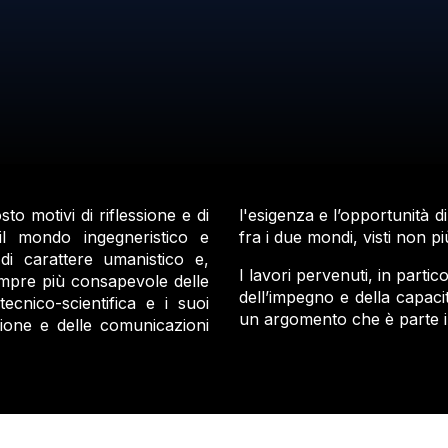
o motivi di riflessione e di
l'esigenza e l’opportunità d
il mondo ingegneristico e
fra i due mondi, visti non pi
 di carattere umanistico e,
I lavori pervenuti, in partic
mpre più consapevole delle
dell’impegno e della capaci
ecnico-scientifica e i suoi
un argomento che è parte in
azione e delle comunicazioni