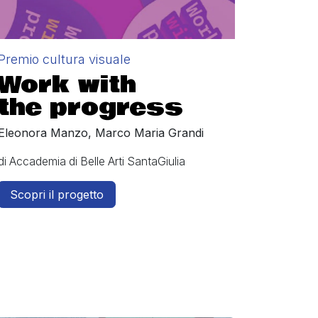
Premio cultura visuale
Work with
the progress
Eleonora Manzo, Marco Maria Grandi
di Accademia di Belle Arti SantaGiulia
Scopri il progetto